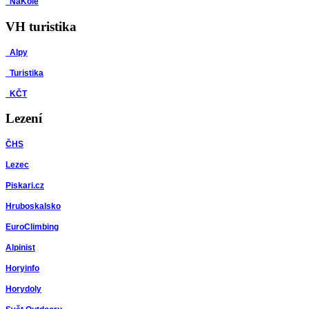
NaKole
VH turistika
Alpy
Turistika
KČT
Lezení
ČHS
Lezec
Piskari.cz
Hruboskalsko
EuroClimbing
Alpinist
Horyinfo
Horydoly