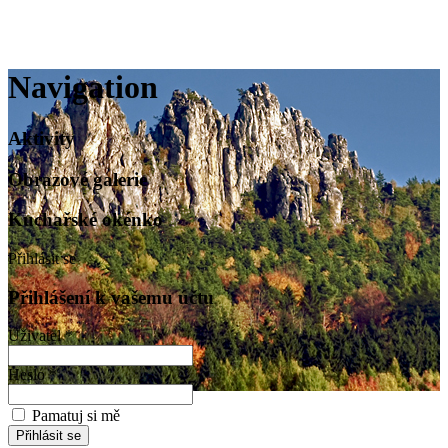
Navigation
Aktivity
Obrazové galerie
Kuchařské okénko
Přihlásit se
Přihlášení k vašemu účtu
Uživatel *
Heslo *
Pamatuj si mě