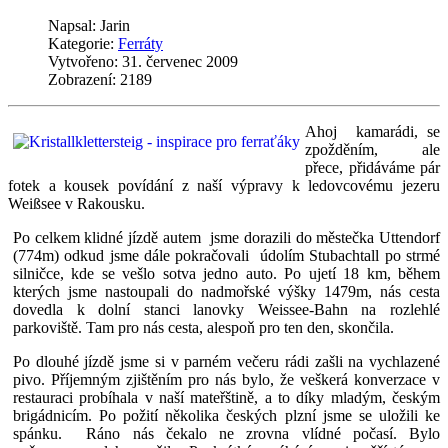
Napsal:
Jarin
Kategorie:
Ferráty
Vytvořeno: 31. červenec 2009
Zobrazení: 2189
Ahoj kamarádi, se
zpožděním, ale
přece, přidáváme pár
fotek a kousek povídání z naší výpravy k ledovcovému jezeru
Weißsee v Rakousku.
Po celkem klidné jízdě autem jsme dorazili do městečka Uttendorf
(774m) odkud jsme dále pokračovali údolím Stubachtall po strmé
silničce, kde se vešlo sotva jedno auto. Po ujetí 18 km, během
kterých jsme nastoupali do nadmořské výšky 1479m, nás cesta
dovedla k dolní stanci lanovky Weissee-Bahn na rozlehlé
parkoviště. Tam pro nás cesta, alespoň pro ten den, skončila.
Po dlouhé jízdě jsme si v parném večeru rádi zašli na vychlazené
pivo. Příjemným zjištěním pro nás bylo, že veškerá konverzace v
restauraci probíhala v naší mateřštině, a to díky mladým, českým
brigádnicím. Po požití několika českých plzní jsme se uložili ke
spánku. Ráno nás čekalo ne zrovna vlídné počasí. Bylo