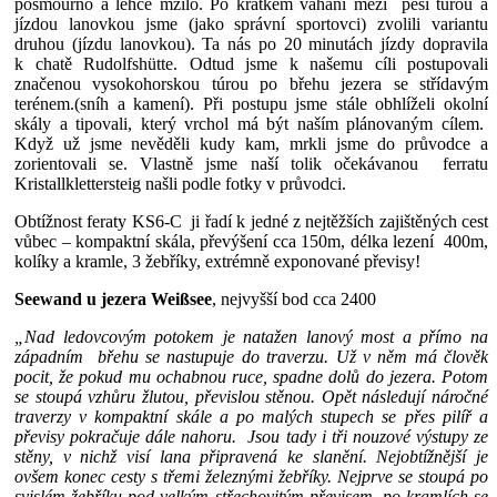
pošmourno a lehce mžilo. Po krátkém váhání mezi pěší túrou a
jízdou lanovkou jsme (jako správní sportovci) zvolili variantu
druhou (jízdu lanovkou). Ta nás po 20 minutách jízdy dopravila
k chatě Rudolfshütte. Odtud jsme k našemu cíli postupovali
značenou vysokohorskou túrou po břehu jezera se střídavým
terénem.(sníh a kamení). Při postupu jsme stále obhlíželi okolní
skály a tipovali, který vrchol má být naším plánovaným cílem.
Když už jsme nevěděli kudy kam, mrkli jsme do průvodce a
zorientovali se. Vlastně jsme naší tolik očekávanou ferratu
Kristallklettersteig našli podle fotky v průvodci.
Obtížnost feraty KS6-C ji řadí k jedné z nejtěžších zajištěných cest
vůbec – kompaktní skála, převýšení cca 150m, délka lezení 400m,
kolíky a kramle, 3 žebříky, extrémně exponované převisy!
Seewand u jezera Weißsee
, nejvyšší bod cca 2400
„Nad ledovcovým potokem je natažen lanový most a přímo na
západním břehu se nastupuje do traverzu. Už v něm má člověk
pocit, že pokud mu ochabnou ruce, spadne dolů do jezera. Potom
se stoupá vzhůru žlutou, převislou stěnou. Opět následují náročné
traverzy v kompaktní skále a po malých stupech se přes pilíř a
převisy pokračuje dále nahoru. Jsou tady i tři nouzové výstupy ze
stěny, v nichž visí lana připravená ke slanění. Nejobtížnější je
ovšem konec cesty s třemi železnými žebříky. Nejprve se stoupá po
svislém žebříku pod velkým střechovitým převisem, po kramlích se